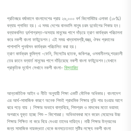
প্রতিবছর বর্ষাকালে বাংলাদেশের প্রায় ২৬,০০০ বর্গ কিলোমিটার এলাকা (১৮%)
বন্যায় প্লাবিত হয়। এ সময় দেশের বানভাসি মানুষ চরম দুর্ভোগের শিকার হন।
বন্যাকবলিত দুর্দশাগ্রস্ত-অসহায় মানুষের পাশে দাঁড়য়ে ত্রাণ কার্যক্রম পরিচালনা
করে নকশী বাংলা ফাউন্ডেশন। এই সময় খাদ্যসামগ্রী,বস্ত্র, ঔষধ প্রদানের
পাশাপাশি পুনর্বাসন কার্যক্রম পরিচালিত করা হয়।
ত্রাণ কার্যক্রম কুমিল্লা -ফেনি, সিলেটের ছাতক, জকিগঞ্জ, ওসমানীনগর,শহরতলী
তের রতনে বন্যার্ত মানুষের পাশে দাঁড়িয়েছে নকশী বাংলা ফাউন্ডেশন।যেখানে
প্রাকৃতিক দূর্যোগ সেখানে নকশী বাংলা-
বিস্তারিত
আন্তর্জাতিক আইন ও নীতি অনুযায়ী শিক্ষা একটি মৌলিক অধিকার। বাংলাদেশ
এর আর্থ-সামাজিক কারণে অনেক শিশুই প্রাথমিক শিক্ষার গন্ডি পার হওয়ার আগে
ঝরে পড়ে যায় । শিক্ষার অভাবে বাল্যবিয়ে, শিশুশ্রম ও মাদকের মতো ভয়াবহ
অপরাধে যুক্ত হচ্ছে শিশু – কিশোররা। অভিভাবকরা মনে করেন মেয়েদের উচ্চ
শিক্ষায় শিক্ষিত না করে বিয়ে দেওয়া তাদের দায়িত্ব। নারী শিক্ষার উন্নয়নের
জন্য সামাজিক দায়বদ্ধতা থেকে জনসচেতনতা সৃষ্টির লক্ষ্যে নকশী বাংলা