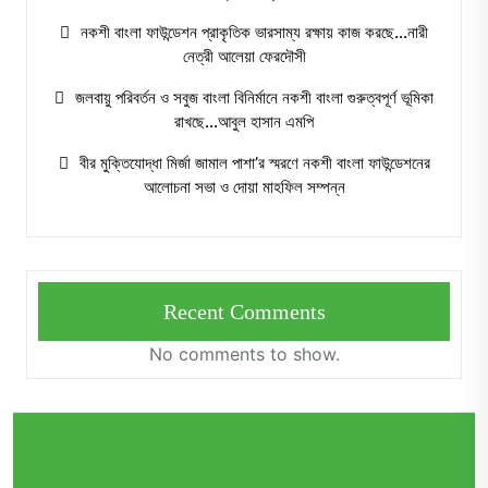
নকশী বাংলা ফাউন্ডেশন প্রাকৃতিক ভারসাম্য রক্ষায় কাজ করছে…নারী
নেত্রী আলেয়া ফেরদৌসী
জলবায়ু পরিবর্তন ও সবুজ বাংলা বিনির্মানে নকশী বাংলা গুরুত্বপূর্ণ ভূমিকা
রাখছে…আবুল হাসান এমপি
বীর মুক্তিযোদ্ধা মির্জা জামাল পাশা’র স্মরণে নকশী বাংলা ফাউন্ডেশনের
আলোচনা সভা ও দোয়া মাহফিল সম্পন্ন
Recent Comments
No comments to show.