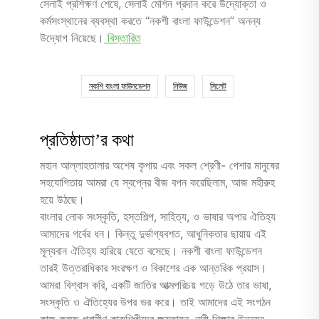
সেলাই প্রশিক্ষণ শেষে, সেলাই মেশিন প্রদান করে উদ্যোক্তা ও
কর্মসংস্থানের ব্যবস্থা করতে “নকশী বাংলা ফাউন্ডেশন” অনন্য
উদ্যোগ নিয়েছে।
বিস্তারিত
নকশি বাংলা ফাউনডেশন
নিউজ
সিলেট
প্রতিষ্ঠাতা’র কথা
মহান আল্লাহতালার অশেষ কৃপায় এবং সকল শ্রেণী- পেশার মানুষের
সহযোগিতায় আমরা যে স্বপ্নের বীজ বপন করেছিলাম, আজ মহীরুহ
হয়ে উঠছে।
বাংলার লোক সংস্কৃতি, হস্তশিল্প, সাহিত্য, ও ভাষার অপার ঐতিহ্য
আমাদের গর্বের ধন। কিন্তু দুর্ভাগ্যবশত, আধুনিকতার ছায়ায় এই
মূল্যবান ঐতিহ্য হারিয়ে যেতে বসেছে। নকশী বাংলা ফাউন্ডেশন
তারই উত্তরাধিকার সংরক্ষণ ও বিকাশের এক আন্তরিক প্রয়াস।
আমরা বিশ্বাস করি, একটি জাতির আত্মপরিচয় গড়ে উঠে তার ভাষা,
সংস্কৃতি ও ঐতিহ্যের উপর ভর করে। তাই আমাদের এই সংগঠন
কাজ করছে গ্রামীণ কারুশিল্পীদের ক্ষমতায়ন, নারী শিক্ষার উন্নয়ন,