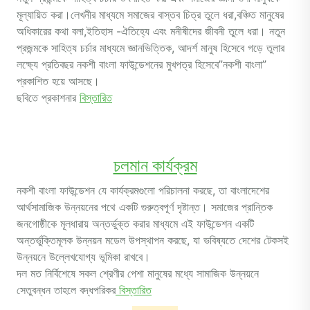
মূল্যায়িত করা।লেখনীর মাধ্যমে সমাজের বাস্তব চিত্র তুলে ধরা,বঞ্চিত মানুষের
অধিকারের কথা বলা,ইতিহাস -ঐতিহ্যে এবং মনীষীদের জীবনী তুলে ধরা। নতুন
প্রজন্মকে সাহিত্য চর্চার মাধ্যমে জ্ঞানভিত্তিক, আদর্শ মানুষ হিসেবে গড়ে তুলার
লক্ষ্যে প্রতিবছর নকশী বাংলা ফাউন্ডেশনের মুখপত্র হিসেবে”নকশী বাংলা”
প্রকাশিত হয়ে আসছে।
ছবিতে প্রকাশনার
বিস্তারিত
চলমান কার্যক্রম
নকশী বাংলা ফাউন্ডেশন যে কার্যক্রমগুলো পরিচালনা করছে, তা বাংলাদেশের
আর্থসামাজিক উন্নয়নের পথে একটি গুরুত্বপূর্ণ দৃষ্টান্ত। সমাজের প্রান্তিক
জনগোষ্ঠীকে মূলধারায় অন্তর্ভুক্ত করার মাধ্যমে এই ফাউন্ডেশন একটি
অন্তর্ভুক্তিমূলক উন্নয়ন মডেল উপস্থাপন করছে, যা ভবিষ্যতে দেশের টেকসই
উন্নয়নে উল্লেখযোগ্য ভূমিকা রাখবে।
দল মত নির্বিশেষে সকল শ্রেণীর পেশা মানুষের মধ্যে সামাজিক উন্নয়নে
সেতুবন্ধন তাহলে বদ্ধপরিকর
বিস্তারিত