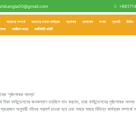
shibangla00@gmail.com
+88171
ম
আমাদের সম্পর্কে
আমাদের চলমান কার্যক্রম
প্রকাশনা
যোগাযোগ
সংবাদ
গ্যালারী
ভিডিও
ঠপোষক
আজীবন সদস্য
কার্যনির্বাহী কমিটি
বেক ‘পৃষ্ঠপোষক সদস্য’
ূর্ধ টাকা ফাউন্ডেশনের জনকল্যাণ তহবিলে দান করবেন, তারা ফাউন্ডেশনের পৃষ্ঠপোষক সদস্য
 প্রয়োজন অনুযায়ী তাঁদের পরামর্শ চাওয়া হবে এবং সময়ে সময়ে বিভিন্ন কার্যক্রম সম্পর্কে