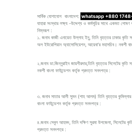
সার্বিক যোগাযোগ বাংলাদেশ:
whatsapp +880 1748-
যাহারা সংস্থার লক্ষ্য -উদ্দেশ্য ও কর্মসূচির সাথে একমত পোষণ 
নিম্নরূপ :
১. জনাব কাজী এনায়েত উল্লাহ ইনু, তিনি বৃহত্তর ঢাকার কৃতি সন্তান
অল ইউরোপিয়ান অ্যাসোসিয়েশন, আয়েবা’র মহাসচিব। নকশী বাংল
২.জনাব ডা.জিন্নুরাইন জায়গীরদার,তিনি বৃহত্তর সিলেটের কৃতি সন
নকশী বাংলা ফাউন্ডেশন কর্তৃক প্রদত্ত সনদপত্র :
৩. জনাব সাতার আলী সুমন (শাহ আলম) তিনি বৃহত্তর কুমিল্লার কৃত
বাংলা ফাউন্ডেশন কর্তৃক প্রদত্ত সনদপত্র :
৪.জনাব সেবুল আহমদ, তিনি দক্ষিণ সুরমা উপজেলা, সিলেটের কৃতি স
প্রদত্ত সনদপত্র :