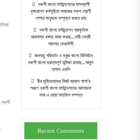
নকশী বাংলা ফাউন্ডেশনের মাসব্যাপী
বৃক্ষরোপণ কর্মসূচিতে সমাজের সকল শ্রেণী
পেশার মানুষকে সম্পৃক্ত করতে চায়
তালিকা
নকশী বাংলা ফাউন্ডেশন প্রাকৃতিক
ভারসাম্য রক্ষায় কাজ করছে…নারী নেত্রী
আলেয়া ফেরদৌসী
জলবায়ু পরিবর্তন ও সবুজ বাংলা বিনির্মানে
নকশী বাংলা গুরুত্বপূর্ণ ভূমিকা রাখছে…আবুল
হাসান এমপি
বীর মুক্তিযোদ্ধা মির্জা জামাল পাশা’র
স্মরণে নকশী বাংলা ফাউন্ডেশনের আলোচনা
সভা ও দোয়া মাহফিল সম্পন্ন
। নকশী
ক
Recent Comments